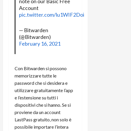
m
a
note on our Basic Free
o
p
e
d
Account
p
e
D
e
p
pic.twitter.com/lu1WIF2Doi
r
a
r
i
c
y
A
o
i
— Bitwarden
2
n
d
c
(@Bitwarden)
0
d
i
l
February 16, 2021
2
r
s
o
6
o
p
c
i
l
o
d
a
25/06/202
m
Con Bitwarden si possono
c
y
p
memorizzare tutte le
o
(
u
password che si desidera e
n
e
t
utilizzare gratuitamente l’app
s
-
e
c
e l’estensione su tutti i
i
r
h
n
e
dispositivi che si hanno. Se si
e
k
f
proviene da un account
r
+
u
LastPass gratuito, non solo è
m
L
n
possibile importare l’intera
o
C
z