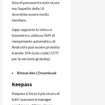
lista di password e note sicure
C
D
i
ma l’aspetto della UI
a
)
o
r
dovrebbe essere molto
n
t
familiare.
e
27/06/202
a
p
L’app supporta lo sblocco
1
o
3
biometrico, utilizza l’API di
w
0
e
riempimento automatico di
0
r
Android e può essere protetta
b
tramite 2FA (solo codici OTP
a
26/06/202
per la versione gratuita).
n
k
Bitwarden |
Download
23/07/202
Keepass
Keepass è forse il più sicuro di
tutti i password manager