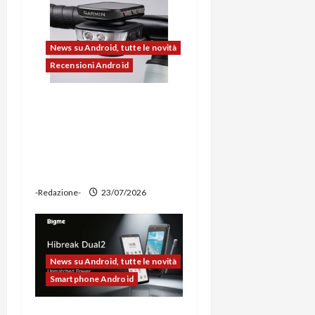
l
News su Android, tutte le novità
o
Recensioni Android
Ravemen FR1100 alla
prova: illuminazione
potente, supporto per
ciclocomputer e funzione
power bank
-Redazione-
23/07/2026
News su Android, tutte le novità
Smartphone Android