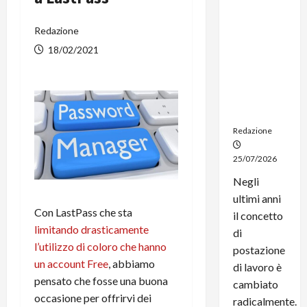
dal
noleggio:
Redazione
stampanti
18/02/2021
multifunzi
one e
smartpho
ne sempre
aggiornati
Redazione
25/07/2026
Negli
ultimi anni
Con LastPass che sta
il concetto
limitando drasticamente
di
l’utilizzo di coloro che hanno
postazione
un account Free
, abbiamo
di lavoro è
pensato che fosse una buona
cambiato
occasione per offrirvi dei
radicalmente.