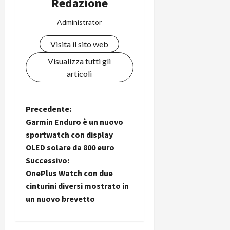
Redazione
Administrator
Visita il sito web
Visualizza tutti gli
articoli
N
Precedente:
Garmin Enduro è un nuovo
a
sportwatch con display
OLED solare da 800 euro
v
Successivo:
i
OnePlus Watch con due
cinturini diversi mostrato in
g
un nuovo brevetto
a