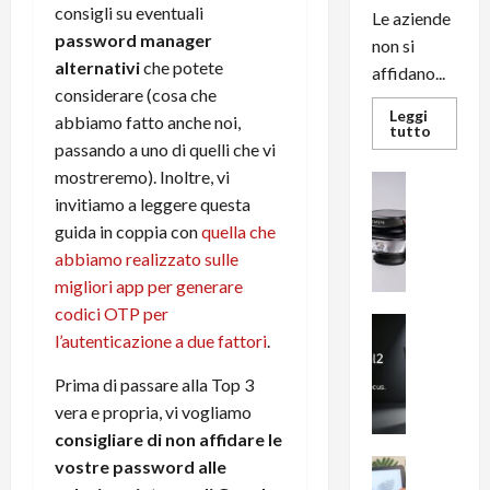
consigli su eventuali
Le aziende
password manager
non si
alternativi
che potete
affidano...
considerare (cosa che
Leggi
abbiamo fatto anche noi,
Leggi
tutto
di
passando a uno di quelli che vi
più
mostreremo). Inoltre, vi
su
News su An
L’evoluz
Recension
invitiamo a leggere questa
dell’uffi
passa
R
guida in coppia con
quella che
dal
a
noleggio
abbiamo realizzato sulle
stampan
v
multifu
migliori app per generare
e
e
codici OTP per
smartp
m
News su An
sempre
l’autenticazione a due fattori
.
e
Smartphon
aggiorn
B
n
Prima di passare alla Top 3
i
F
vera e propria, vi vogliamo
g
R
consigliare di non affidare le
m
1
e
1
vostre password alle
News su An
H
Recension