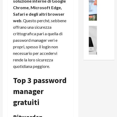
0
soluzione interne di Google
R
i
0
Chrome, Microsoft Edge,
e
B
a
Safari e degli altri browser
c
r
l
web
. Questo perché, sebbene
e
e
l
offrano una sicurezza
n
a
News su An
a
s
Offerte An
crittografica pari a quella di
k
p
L
i
D
password manager veri e
r
e
o
u
o
propri, spesso il login non
m
n
a
v
necessario per accedervi
i
e
l
a
rende la loro sicurezza
g
B
2
:
quotidiana peggiore.
l
i
p
i
i
g
r
l
Top 3 password
o
m
o
l
r
e
n
u
manager
i
B
t
m
o
7
o
i
gratuiti
f
P
a
n
f
r
l
a
e
o
l
z