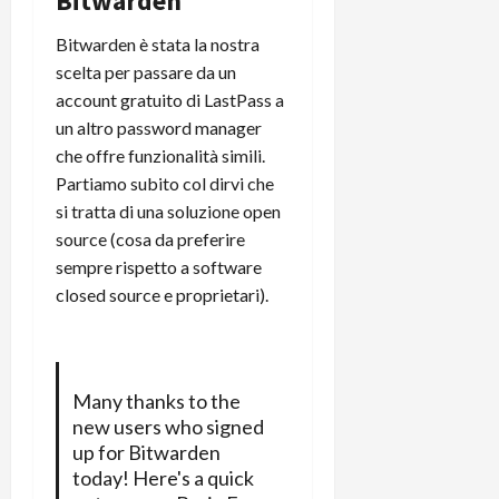
Bitwarden
r
B
a
i
t
W
n
o
Bitwarden è stata la nostra
e
:
c
n
scelta per passare da un
S
i
i
e
account gratuito di LastPass a
w
l
o
p
un altro password manager
i
m
c
o
che offre funzionalità simili.
t
i
o
t
c
g
Partiamo subito col dirvi che
n
e
h
l
l
si tratta di una soluzione open
n
B
i
a
t
source (cosa da preferire
o
o
n
e
sempre rispetto a software
t
r
o
,
closed source e proprietari).
p
e
v
s
e
-
i
u
r
b
t
p
i
o
à
p
Many thanks to the
l
o
d
o
new users who signed
P
k
e
r
r
up for Bitwarden
r
l
t
i
today! Here's a quick
e
d
o