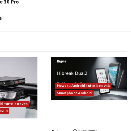
e 30 Pro
a
News su Android, tutte le novità
Smartphone Android
, tutte le novità
Bigme HiBreak Dual 2 pronto al
droid
lancio con la novità del doppio
display (e-ink + LCD)
00 alla prova: