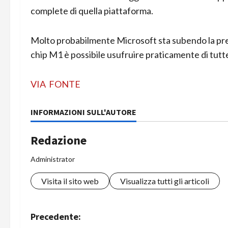
complete di quella piattaforma.
Molto probabilmente Microsoft sta subendo la pres
chip M1 è possibile usufruire praticamente di tutte
VIA
FONTE
INFORMAZIONI SULL'AUTORE
Redazione
Administrator
Visita il sito web
Visualizza tutti gli articoli
N
Precedente: