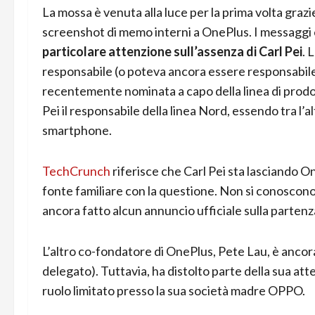
La mossa è venuta alla luce per la prima volta graz
screenshot di memo interni a OnePlus. I messagg
particolare attenzione sull’assenza di Carl Pei
. 
responsabile (o poteva ancora essere responsabile) 
recentemente nominata a capo della linea di prodott
Pei il responsabile della linea Nord, essendo tra l’
smartphone.
TechCrunch
riferisce che Carl Pei sta lasciando O
fonte familiare con la questione. Non si conoscon
ancora fatto alcun annuncio ufficiale sulla partenza
L’altro co-fondatore di OnePlus, Pete Lau, è ancora
delegato). Tuttavia, ha distolto parte della sua a
ruolo limitato presso la sua società madre OPPO.