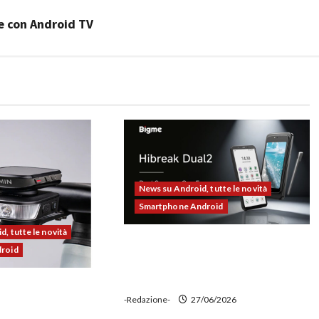
e con Android TV
News su Android, tutte le novità
Smartphone Android
, tutte le novità
Bigme HiBreak Dual 2 pronto al
droid
lancio con la novità del doppio
display (e-ink + LCD)
00 alla prova:
-Redazione-
27/06/2026
e potente,