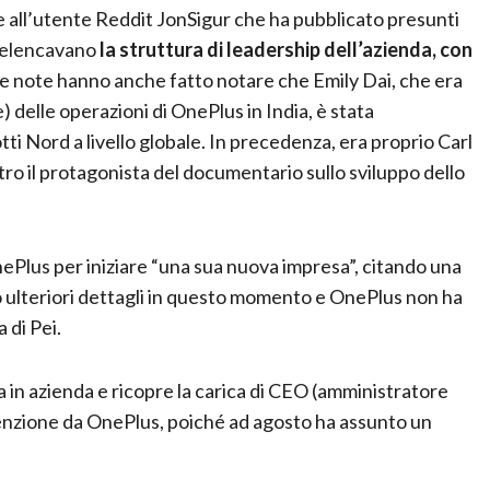
ie all’utente Reddit JonSigur che ha pubblicato presunti
i elencavano
la struttura di leadership dell’azienda, con
Le note hanno anche fatto notare che Emily Dai, che era
delle operazioni di OnePlus in India, è stata
i Nord a livello globale. In precedenza, era proprio Carl
altro il protagonista del documentario sullo sviluppo dello
nePlus per iniziare “una sua nuova impresa”, citando una
o ulteriori dettagli in questo momento e OnePlus non ha
 di Pei.
 in azienda e ricopre la carica di CEO (amministratore
ttenzione da OnePlus, poiché ad agosto ha assunto un