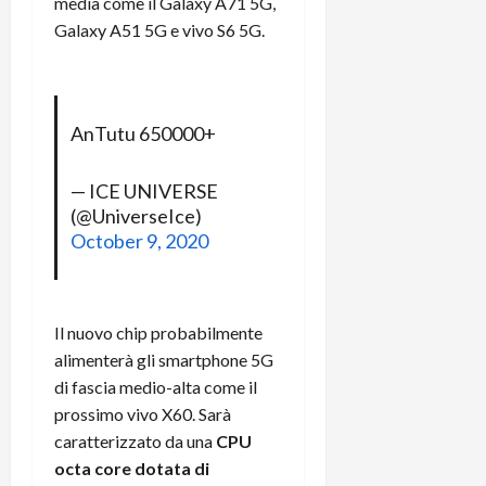
media come il Galaxy A71 5G,
t
W
n
o
Galaxy A51 5G e vivo S6 5G.
e
:
c
n
S
i
i
e
w
l
o
p
i
m
c
o
t
AnTutu 650000+
i
o
t
c
g
n
e
h
l
l
n
— ICE UNIVERSE
B
i
a
t
(@UniverseIce)
o
o
n
e
October 9, 2020
t
r
o
,
p
e
v
s
e
-
i
u
r
b
t
p
Il nuovo chip probabilmente
i
o
à
p
alimenterà gli smartphone 5G
l
o
d
o
di fascia medio-alta come il
P
k
e
r
prossimo vivo X60. Sarà
r
r
l
t
i
caratterizzato da una
CPU
e
d
o
m
a
octa core dotata di
o
p