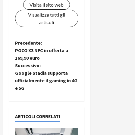
Visita il sito web
Visualizza tutti gli
articoli
N
Precedente:
POCO X3 NFC in offerta a
a
169,90 euro
Successivo:
v
Google Stadia supporta
i
ufficialmente il gaming in 4G
e 5G
g
a
ARTICOLI CORRELATI
z
i