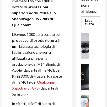
chiamato
Exynos 1080
e
non si
dotato di
prestazioni
affidano...
superiori addirittura allo
Snapdragon 865 Plus di
Leggi
Leggi
tutto
Qualcomm
.
di
più
su
L’Exynos 1080 sarà basato sul
News su An
L’evoluz
Recension
processo di produzione a 5
dell’uffi
passa
R
nm
, la stessa tecnologia di
dal
a
noleggio
fabbricazione che verrà
stampan
v
multifu
utilizzata anche per la
e
e
smartp
produzione dell’A14 Bionic di
m
News su An
sempre
Apple (da parte di TSMC), del
e
Smartphon
aggiorn
B
n
Kirin 9000 di Huawei (da parte
i
F
di TSMC) e del
Qualcomm
g
R
Snapdragon 875
(da parte di
m
1
Samsung).
e
1
News su An
H
Recension
0
In effetti, il SoC di punta di
R