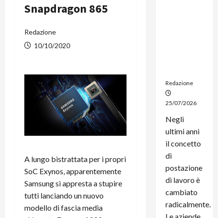
Snapdragon 865
noleggio:
stampanti
multifunzi
Redazione
one e
10/10/2020
smartpho
ne sempre
aggiornati
Redazione
25/07/2026
Negli
ultimi anni
il concetto
di
A lungo bistrattata per i propri
postazione
SoC Exynos, apparentemente
di lavoro è
Samsung si appresta a stupire
cambiato
tutti lanciando un nuovo
radicalmente.
modello di fascia media
Le aziende