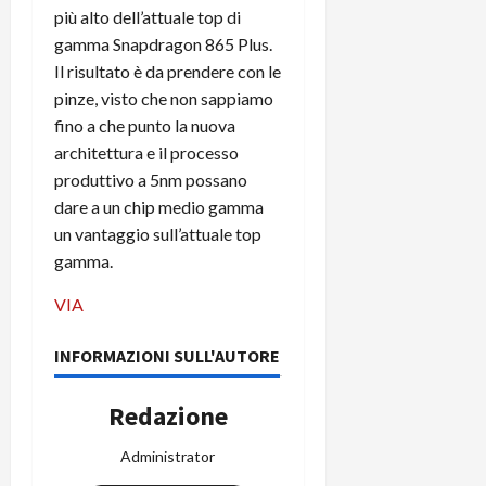
i
più alto dell’attuale top di
a
)
o
r
gamma Snapdragon 865 Plus.
n
t
Il risultato è da prendere con le
e
27/06/202
a
p
pinze, visto che non sappiamo
1
o
fino a che punto la nuova
3
w
architettura e il processo
0
e
produttivo a 5nm possano
0
r
dare a un chip medio gamma
b
un vantaggio sull’attuale top
a
26/06/202
gamma.
n
k
VIA
23/07/202
INFORMAZIONI SULL'AUTORE
Redazione
Administrator