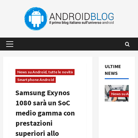
Vai
al
contenuto
Menu
principale
ULTIME
News su Android, tutte le novità
NEWS
Smartphone Android
Samsung Exynos
News su Android
1080 sarà un SoC
L’evoluzio
medio gamma con
ne
prestazioni
dell’uffici
o passa
superiori allo
dal