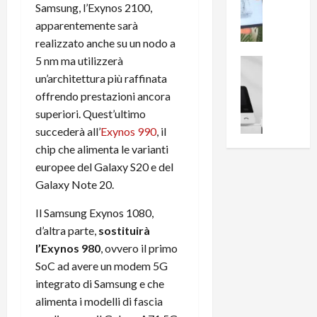
i
0
Samsung, l’Exynos 2100,
e
B
a
apparentemente sarà
c
r
l
realizzato anche su un nodo a
e
e
l
5 nm ma utilizzerà
n
a
News su An
a
s
Offerte An
k
un’architettura più raffinata
p
L
i
D
r
offrendo prestazioni ancora
e
o
u
o
superiori. Quest’ultimo
m
n
a
v
succederà all’
Exynos 990
, il
i
e
l
a
chip che alimenta le varianti
g
B
2
:
europee del Galaxy S20 e del
l
i
p
i
i
Galaxy Note 20.
g
r
l
o
m
o
l
Il Samsung Exynos 1080,
r
e
n
u
d’altra parte,
sostituirà
i
B
t
m
o
7
l’Exynos 980
, ovvero il primo
o
i
f
P
a
SoC ad avere un modem 5G
n
f
r
l
a
integrato di Samsung e che
e
o
l
z
alimenta i modelli di fascia
r
B
a
i