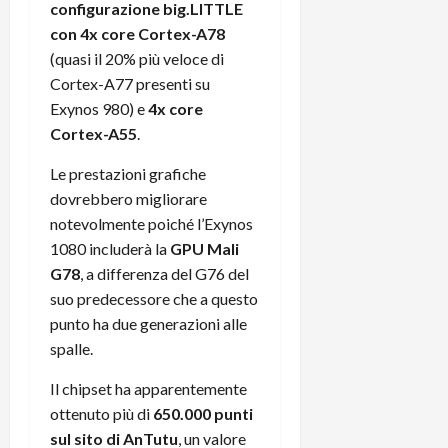
e
d
p
e
configurazione big.LITTLE
D
e
p
r
con 4x core Cortex-A78
a
r
i
c
(quasi il 20% più veloce di
y
A
o
i
Cortex-A77 presenti su
2
n
d
c
Exynos 980) e
4x core
0
d
i
l
Cortex-A55
.
2
r
s
o
6
o
p
c
Le prestazioni grafiche
i
l
o
dovrebbero migliorare
d
a
25/06/202
m
notevolmente poiché l’Exynos
c
y
p
o
(
1080 includerà la
GPU Mali
u
n
e
t
G78
, a differenza del G76 del
s
-
e
suo predecessore che a questo
c
i
r
punto ha due generazioni alle
h
n
e
spalle.
e
k
f
r
+
u
Il chipset ha apparentemente
m
L
n
ottenuto più di
650.000 punti
o
C
z
sul sito di AnTutu
, un valore
C
D