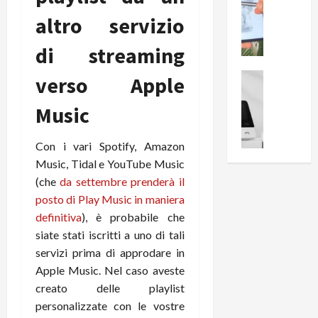
0
R
i
0
altro servizio
e
B
a
c
r
l
di streaming
e
e
l
n
a
News su An
a
verso Apple
s
Offerte An
k
p
L
i
D
Music
r
e
o
u
o
m
n
a
v
Con i vari Spotify, Amazon
i
e
l
a
Music, Tidal e YouTube Music
g
B
2
:
(che
da settembre prenderà il
l
i
p
i
i
posto di Play Music in maniera
g
r
l
o
m
definitiva
), è probabile che
o
l
r
e
n
u
siate stati iscritti a uno di tali
i
B
t
m
servizi prima di approdare in
o
7
o
i
Apple Music. Nel caso aveste
f
P
a
n
creato delle playlist
f
r
l
a
personalizzate con le vostre
e
o
l
z