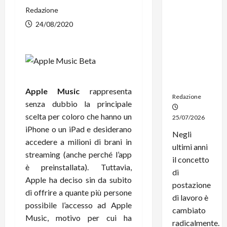
dal
Redazione
noleggio:
24/08/2020
stampanti
multifunzi
one e
smartpho
ne sempre
aggiornati
Apple Music
rappresenta
Redazione
senza dubbio la principale
scelta per coloro che hanno un
25/07/2026
iPhone o un iPad e desiderano
Negli
accedere a milioni di brani in
ultimi anni
streaming (anche perché l’app
il concetto
è preinstallata). Tuttavia,
di
Apple ha deciso sin da subito
postazione
di offrire a quante più persone
di lavoro è
possibile l’accesso ad Apple
cambiato
Music, motivo per cui ha
radicalmente.