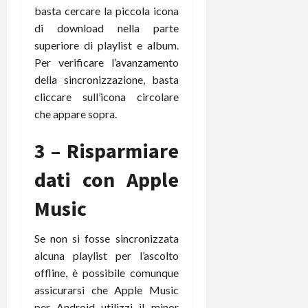
m
a
o
p
basta cercare la piccola icona
e
d
p
e
di download nella parte
D
e
p
r
superiore di playlist e album.
a
r
i
c
y
A
Per verificare l’avanzamento
o
i
2
n
d
della sincronizzazione, basta
c
0
d
i
l
cliccare sull’icona circolare
2
r
s
o
che appare sopra.
6
o
p
c
i
l
o
3 – Risparmiare
d
a
25/06/202
m
c
y
p
dati con Apple
o
(
u
n
e
t
Music
s
-
e
c
i
r
Se non si fosse sincronizzata
h
n
e
alcuna playlist per l’ascolto
e
k
f
offline, è possibile comunque
r
+
u
m
assicurarsi che Apple Music
L
n
o
C
z
per Android utilizzi il minor