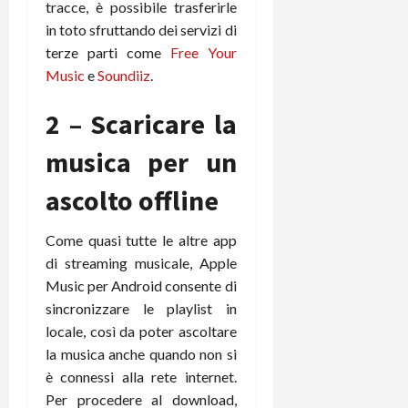
tracce, è possibile trasferirle
r
B
a
i
t
W
in toto sfruttando dei servizi di
n
o
e
:
c
terze parti come
Free Your
n
S
i
i
e
Music
e
Soundiiz
.
w
l
o
p
i
m
c
o
2 – Scaricare la
t
i
o
t
c
g
n
e
musica per un
h
l
l
n
B
i
a
ascolto offline
t
o
o
n
e
t
r
o
,
Come quasi tutte le altre app
p
e
v
s
di streaming musicale, Apple
e
-
i
u
Music per Android consente di
r
b
t
p
i
sincronizzare le playlist in
o
à
p
l
o
locale, così da poter ascoltare
d
o
P
k
e
r
la musica anche quando non si
r
r
l
t
è connessi alla rete internet.
i
e
d
o
Per procedere al download,