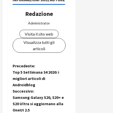
Redazione
Administrator
Visita il sito web
Visualizza tutti gli
articoli
N
Precedente:
Top 5 Settimana 34 2020: i
a
migliori articoli di
Androidblog
v
Successivo:
i
Samsung Galaxy S20, S20+ e
S20 Ultra si aggiornano alla
g
OneUI 2.5