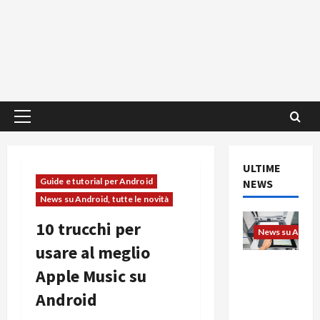
Menu
principale
ULTIME
Guide e tutorial per Android
NEWS
News su Android, tutte le novità
10 trucchi per
News su Android
usare al meglio
L’evoluzio
Apple Music su
ne
Android
dell’uffici
o passa