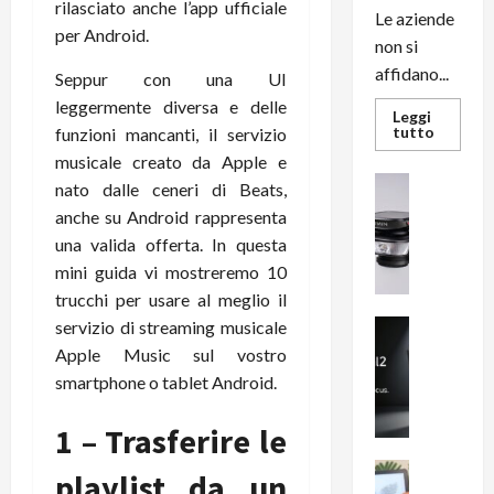
rilasciato anche l’app ufficiale
Le aziende
per Android.
non si
affidano...
Seppur con una UI
leggermente diversa e delle
Leggi
Leggi
tutto
funzioni mancanti, il servizio
di
musicale creato da Apple e
più
su
News su An
nato dalle ceneri di Beats,
L’evoluz
Recension
dell’uffi
anche su Android rappresenta
passa
R
dal
una valida offerta. In questa
a
noleggio
stampan
mini guida vi mostreremo 10
v
multifu
trucchi per usare al meglio il
e
e
smartp
m
servizio di streaming musicale
News su An
sempre
e
Smartphon
aggiorn
Apple Music sul vostro
B
n
smartphone o tablet Android.
i
F
g
R
1 – Trasferire le
m
1
e
1
News su An
playlist da un
H
Recension