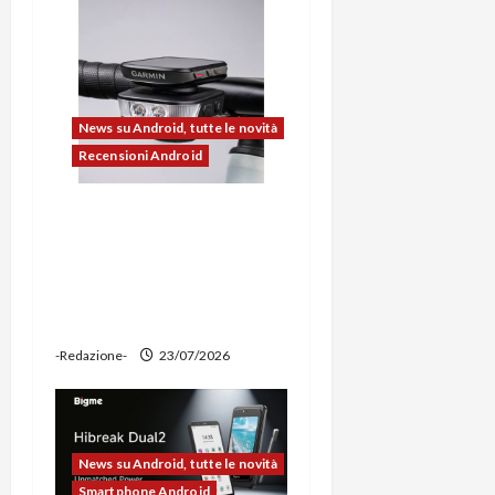
c
o
l
News su Android, tutte le novità
o
Recensioni Android
Ravemen FR1100 alla
prova: illuminazione
potente, supporto per
ciclocomputer e funzione
power bank
-Redazione-
23/07/2026
News su Android, tutte le novità
Smartphone Android