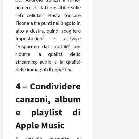
C
D
i
numero di dati possibile sulle
a
)
o
reti cellulari. Basta toccare
r
n
l’icona a tre punti nell’angolo in
t
e
27/06/202
alto a destra, quindi scegliere
a
p
Impostazioni e attivare
1
o
3
“Risparmio dati mobile” per
w
0
ridurre la qualità dello
e
0
r
streaming audio e la qualità
b
delle immagini di copertina.
a
26/06/202
n
4 – Condividere
k
canzoni, album
23/07/202
e playlist di
Apple Music
Il servizio permette di