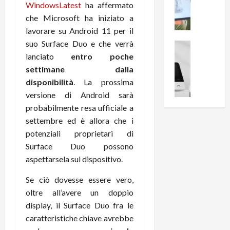
i
0
WindowsLatest
ha affermato
e
B
a
che Microsoft ha iniziato a
c
r
l
lavorare su Android 11 per il
e
e
l
suo Surface Duo e che verrà
n
a
News su An
a
s
Offerte An
lanciato
entro poche
k
p
L
i
D
r
settimane dalla
e
o
u
o
disponibilità
. La prossima
m
n
a
v
versione di Android sarà
i
e
l
a
probabilmente resa ufficiale a
g
B
2
:
settembre ed è allora che i
l
i
p
i
potenziali proprietari di
i
g
r
l
o
m
Surface Duo possono
o
l
r
e
n
aspettarsela sul dispositivo.
u
i
B
t
m
o
Se ciò dovesse essere vero,
7
o
i
f
P
a
oltre all’avere un doppio
n
f
r
l
a
display, il Surface Duo fra le
e
o
l
z
caratteristiche chiave avrebbe
r
B
a
i