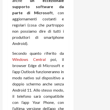
anche
un eccezionale
t
W
n
o
supporto software da
e
:
c
n
parte di Microsoft
, con
S
i
i
e
w
aggiornamenti costanti e
l
o
p
i
m
regolari (cosa che purtroppo
c
o
t
i
o
t
non possiamo dire di tutti i
c
g
n
e
produttori di smartphone
h
l
l
n
Android).
B
i
a
t
o
o
n
e
Secondo quanto riferito da
t
r
o
,
Windows Central
poi, il
p
e
v
s
browser Edge di Microsoft e
e
-
i
u
l’app Outlook funzioneranno in
r
b
t
p
modo nativo sul dispositivo a
i
o
à
p
l
doppio schermo anche senza
o
d
o
P
k
e
Android 11. Allo stesso modo,
r
r
r
l
t
il telefono sarà compatibile
i
e
d
o
con l’app Your Phone, con
m
a
o
p
l’ultima versione dell’app che