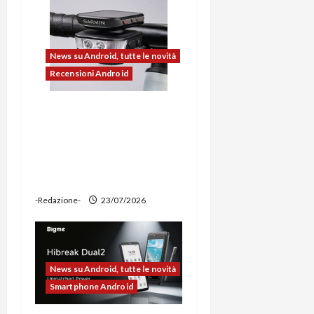
o
l
News su Android, tutte le novità
o
Recensioni Android
Ravemen FR1100 alla
prova: illuminazione
potente, supporto per
ciclocomputer e funzione
power bank
-Redazione-
23/07/2026
News su Android, tutte le novità
Smartphone Android