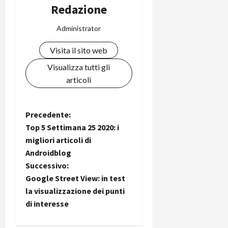
i
Redazione
a
)
o
r
n
Administrator
t
e
27/06/202
a
p
Visita il sito web
1
o
3
Visualizza tutti gli
w
0
e
articoli
0
r
b
a
26/06/202
N
Precedente:
n
Top 5 Settimana 25 2020: i
k
a
migliori articoli di
Androidblog
v
23/07/202
Successivo:
i
Google Street View: in test
la visualizzazione dei punti
g
di interesse
a