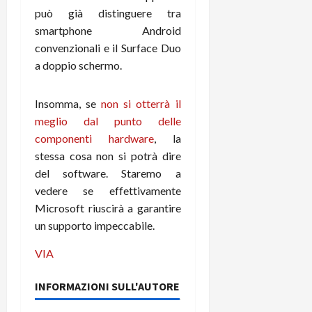
e
d
p
e
può già distinguere tra
D
e
p
r
smartphone Android
a
r
i
c
y
convenzionali e il Surface Duo
A
o
i
2
n
a doppio schermo.
d
c
0
d
i
l
2
r
s
o
Insomma, se
non si otterrà il
6
o
p
c
meglio dal punto delle
i
l
o
componenti hardware
, la
d
a
25/06/202
m
stessa cosa non si potrà dire
c
y
p
o
(
del software. Staremo a
u
n
e
t
vedere se effettivamente
s
-
e
Microsoft riuscirà a garantire
c
i
r
un supporto impeccabile.
h
n
e
e
k
f
VIA
r
+
u
m
L
n
INFORMAZIONI SULL'AUTORE
o
C
z
C
D