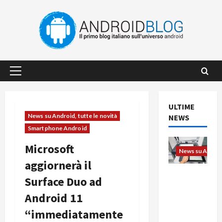
Vai
al
contenuto
Menu
principale
ULTIME
News su Android, tutte le novità
NEWS
Smartphone Android
Microsoft
News su Android
aggiornerà il
L’evoluzio
Surface Duo ad
ne
Android 11
dell’uffici
o passa
“immediatamente
dal