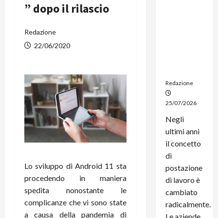
” dopo il rilascio
noleggio:
stampanti
multifunzi
Redazione
one e
22/06/2020
smartpho
ne sempre
aggiornati
Redazione
25/07/2026
Negli
ultimi anni
il concetto
di
Lo sviluppo di Android 11 sta
postazione
procedendo in maniera
di lavoro è
spedita nonostante le
cambiato
complicanze che vi sono state
radicalmente.
a causa della pandemia di
Le aziende