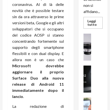
coronavirus. Al di là delle
non si
novità che è possible testare
affidano...
sin da ora attraverso le prime
Leggi
versioni beta, Google e gli altri
Leggi
tutto
di
sviluppatori che si occupano
più
su
del codice AOSP si stanno
News su An
L’evoluz
Recension
concentrando fortemente sul
dell’uffi
passa
R
supporto degli smartphone
dal
a
noleggio
flessibili e con dual display. E
stampan
v
multifu
allora non è un caso che
e
e
Microsoft dovrebbe
smartp
m
News su An
sempre
aggiornare il proprio
e
Smartphon
aggiorn
B
Surface Duo alla nuova
n
i
F
release di Android 11
g
R
immediatamente dopo il
m
1
lancio
.
e
1
News su An
H
Recension
0
La redazione di
R