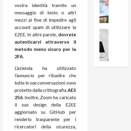
0
vostra identità tramite un
R
i
0
e
B
messaggio di testo o altri
a
c
r
l
mezzi al fine di impedire agli
e
e
l
account spam di utilizzare la
n
a
News su An
a
E2EE. In altre parole,
dovrete
s
Offerte An
k
p
autenticarvi attraverso il
L
i
D
r
metodo meno sicuro per la
e
o
u
o
m
2FA
.
n
a
v
i
e
l
a
L’azienda ha utilizzato
g
B
2
:
l’annuncio per ribadire che
l
i
p
i
i
g
tutte le sue conversazioni sono
r
l
o
m
o
protette dalla crittografia
AES
l
r
e
n
u
256
. Inoltre, Zoom ha caricato
i
B
t
m
il suo design della E2EE
o
7
o
i
aggiornato su GitHub per
f
P
a
n
renderlo trasparente per i
f
r
l
a
ricercatori della sicurezza,
e
o
l
z