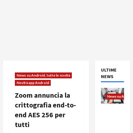
ULTIME
News su Android, tutte le novità
NEWS
Novità app Android
Zoom annuncia la
News su Android
crittografia end-to-
L’evoluzio
end AES 256 per
ne
tutti
dell’uffici
o passa