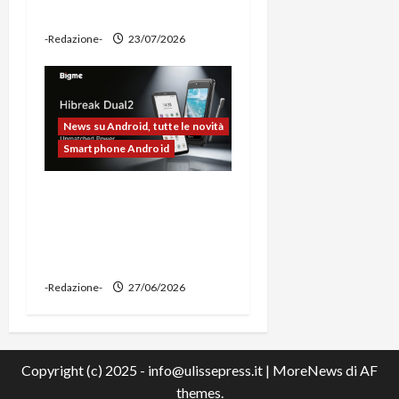
power bank
-Redazione-
23/07/2026
News su Android, tutte le novità
Smartphone Android
Bigme HiBreak Dual 2
pronto al lancio con la
novità del doppio display
(e-ink + LCD)
-Redazione-
27/06/2026
Copyright (c) 2025 - info@ulissepress.it
|
MoreNews
di AF
themes.