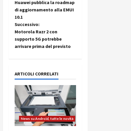
Huawei pubblica la roadmap
C
D
i
a
di aggiornamento alla EMUI
a
)
o
10.1
r
n
v
t
Successivo:
e
27/06/202
a
i
Motorola Razr 2 con
p
1
o
supporto 5G potrebbe
3
g
w
arrivare prima del previsto
0
e
a
0
r
b
z
a
26/06/202
ARTICOLI CORRELATI
n
i
k
o
23/07/202
n
e
News su Android, tutte le novità