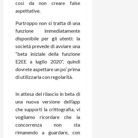
r
così da non creare false
B
a
i
t
W
n
aspettative.
o
e
:
c
n
S
Purtroppo non si tratta di una
i
i
e
w
l
funzione immediatamente
o
p
i
m
c
o
disponibile per gli utenti: la
t
i
o
t
società prevede di avviare una
c
g
n
e
“beta iniziale della funzione
h
l
l
n
E2EE a luglio 2020”, quindi
B
i
a
t
dovrete aspettare un po’ prima
o
o
n
e
di utilizzarla con regolarità.
t
r
o
,
p
e
v
s
e
-
i
u
In attesa del rilascio in beta di
r
b
t
p
una nuova versione dell’app
i
o
à
p
che supporti la crittografia, vi
l
o
d
o
vogliamo ricordare che la
P
k
e
r
r
concorrenza non sta
r
l
t
i
e
rimanendo a guardare, con
d
o