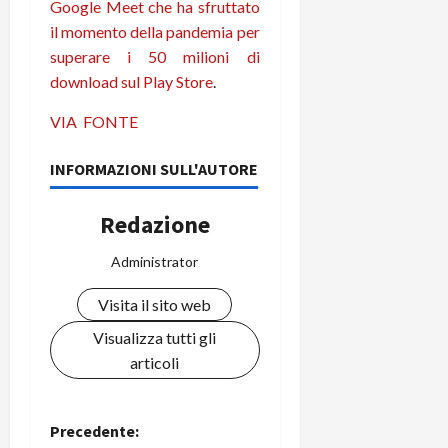
m
a
o
p
Google Meet che ha sfruttato
e
d
p
e
il momento della pandemia per
D
e
p
r
superare i 50 milioni di
a
r
i
c
download sul Play Store
.
y
A
o
i
2
n
d
c
VIA
FONTE
0
d
i
l
2
r
s
o
INFORMAZIONI SULL'AUTORE
6
o
p
c
i
l
o
Redazione
d
a
25/06/202
m
c
y
p
Administrator
o
(
u
n
e
t
Visita il sito web
s
-
e
c
i
r
Visualizza tutti gli
h
n
e
articoli
e
k
f
r
+
u
m
L
n
N
Precedente:
o
C
z