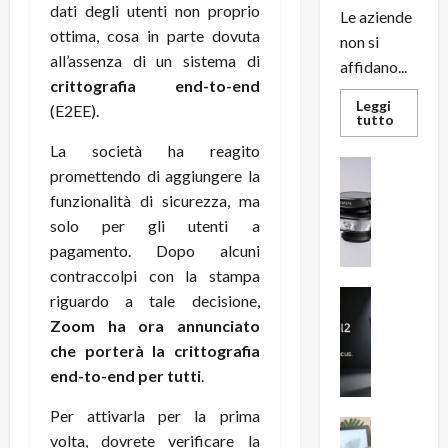
dati degli utenti non proprio
Le aziende
ottima, cosa in parte dovuta
non si
all’assenza di un sistema di
affidano...
crittografia end-to-end
Leggi
(E2EE).
Leggi
tutto
di
più
La società ha reagito
su
News su An
promettendo di aggiungere la
L’evoluz
Recension
dell’uffi
funzionalità di sicurezza, ma
passa
R
dal
solo per gli utenti a
a
noleggio
stampan
v
pagamento. Dopo alcuni
multifu
e
e
contraccolpi con la stampa
smartp
m
News su An
riguardo a tale decisione,
sempre
e
Smartphon
aggiorn
Zoom ha ora annunciato
B
n
che porterà la crittografia
i
F
end-to-end per tutti
.
g
R
m
1
Per attivarla per la prima
e
1
News su An
volta, dovrete verificare la
H
Recension