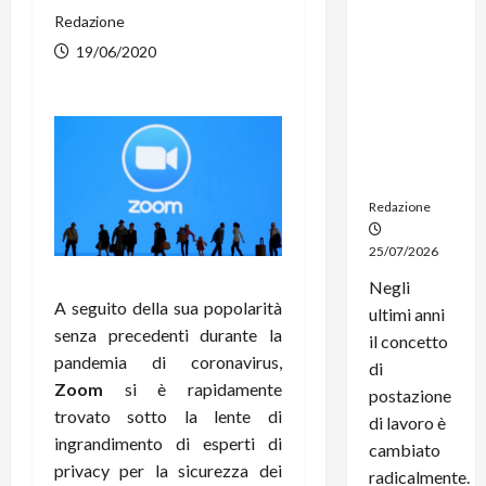
dal
Redazione
noleggio:
19/06/2020
stampanti
multifunzi
one e
smartpho
ne sempre
aggiornati
Redazione
25/07/2026
Negli
A seguito della sua popolarità
ultimi anni
senza precedenti durante la
il concetto
pandemia di coronavirus,
di
Zoom
si è rapidamente
postazione
trovato sotto la lente di
di lavoro è
ingrandimento di esperti di
cambiato
privacy per la sicurezza dei
radicalmente.