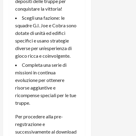
i
depositi delle truppe per
a
)
o
conquistare la vittoria!
r
n
Scegli una fazione: le
t
e
27/06/202
squadre G.I. Joe e Cobra sono
a
p
1
dotate di unità ed edifici
o
3
w
specifici e usano strategie
0
e
diverse per un’esperienza di
0
r
gioco ricca e coinvolgente.
b
Completa una serie di
a
26/06/202
missioni in continua
n
evoluzione per ottenere
k
risorse aggiuntive e
23/07/202
ricompense speciali per le tue
truppe.
Per procedere alla pre-
regstrazione e
successivamente al download