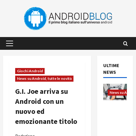
Vai
al
contenuto
Menu
principale
ULTIME
Giochi Android
NEWS
News su Android, tutte le novità
G.I. Joe arriva su
News su Android
Android con un
L’evoluzio
nuovo ed
ne
emozionante titolo
dell’uffici
o passa
dal
Redazione