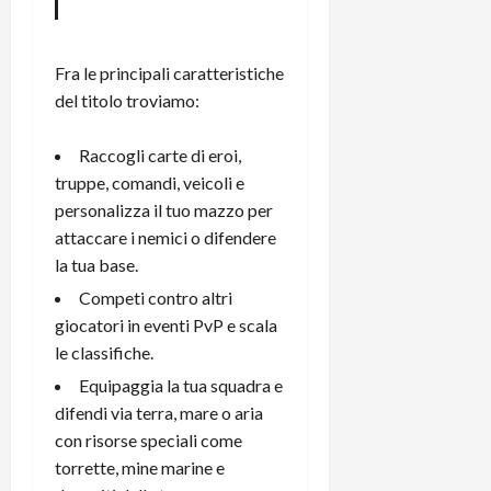
e
d
p
e
D
e
p
r
a
r
i
c
Fra le principali caratteristiche
y
A
o
i
2
del titolo troviamo:
n
d
c
0
d
i
l
2
r
s
o
Raccogli carte di eroi,
6
o
p
c
truppe, comandi, veicoli e
i
l
o
personalizza il tuo mazzo per
d
a
25/06/202
m
attaccare i nemici o difendere
c
y
p
la tua base.
o
(
u
n
e
Competi contro altri
t
s
-
e
giocatori in eventi PvP e scala
c
i
r
le classifiche.
h
n
e
Equipaggia la tua squadra e
e
k
f
difendi via terra, mare o aria
r
+
u
m
con risorse speciali come
L
n
o
C
z
torrette, mine marine e
C
D