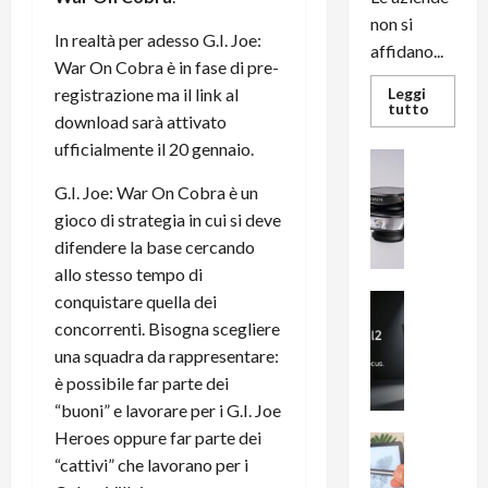
non si
In realtà per adesso G.I. Joe:
affidano...
War On Cobra è in fase di pre-
registrazione ma il link al
Leggi
Leggi
tutto
download sarà attivato
di
più
ufficialmente il 20 gennaio.
su
News su An
L’evoluz
Recension
dell’uffi
G.I. Joe: War On Cobra è un
passa
R
dal
gioco di strategia in cui si deve
a
noleggio
stampan
difendere la base cercando
v
multifu
allo stesso tempo di
e
e
smartp
m
conquistare quella dei
News su An
sempre
e
Smartphon
aggiorn
concorrenti. Bisogna scegliere
B
n
una squadra da rappresentare:
i
F
è possibile far parte dei
g
R
“buoni” e lavorare per i G.I. Joe
m
1
Heroes oppure far parte dei
e
1
News su An
H
Recension
“cattivi” che lavorano per i
0
R