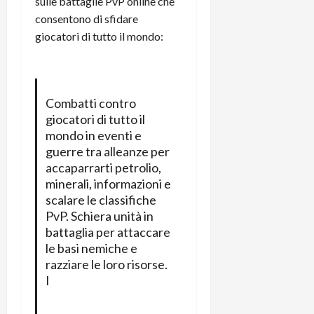
sulle battaglie PvP online che
t
W
n
o
consentono di sfidare
e
:
c
n
giocatori di tutto il mondo:
S
i
i
e
w
l
o
p
i
m
c
o
t
i
o
t
c
g
Combatti contro
n
e
h
l
l
giocatori di tutto il
n
B
i
a
mondo in eventi e
t
o
o
n
e
guerre tra alleanze per
t
r
o
,
accaparrarti petrolio,
p
e
v
s
minerali, informazioni e
e
-
i
u
scalare le classifiche
r
b
t
p
PvP. Schiera unità in
i
o
à
p
battaglia per attaccare
l
o
d
o
le basi nemiche e
P
k
e
r
razziare le loro risorse.
r
r
l
t
I
i
e
d
o
m
a
o
p