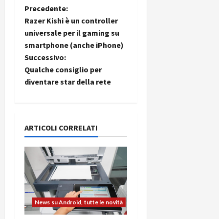
N
Precedente:
Razer Kishi è un controller
a
universale per il gaming su
smartphone (anche iPhone)
v
Successivo:
i
Qualche consiglio per
diventare star della rete
g
a
ARTICOLI CORRELATI
z
i
o
n
News su Android, tutte le novità
e