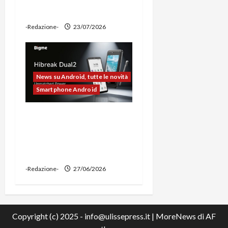
power bank
-Redazione-
23/07/2026
News su Android, tutte le novità
Smartphone Android
Bigme HiBreak Dual 2
pronto al lancio con la
novità del doppio display
(e-ink + LCD)
-Redazione-
27/06/2026
Copyright (c) 2025 - info@ulissepress.it
|
MoreNews
di AF