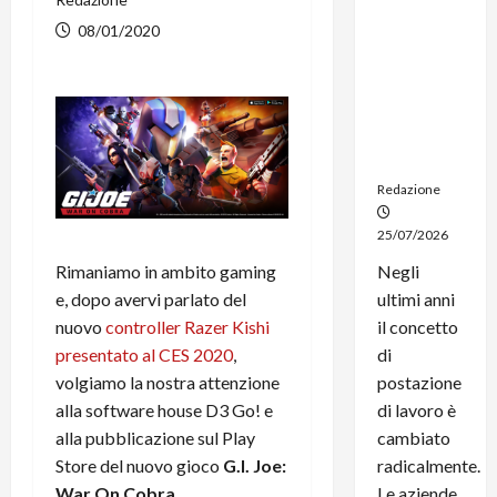
noleggio:
08/01/2020
stampanti
multifunzi
one e
smartpho
ne sempre
aggiornati
Redazione
25/07/2026
Rimaniamo in ambito gaming
Negli
e, dopo avervi parlato del
ultimi anni
nuovo
controller Razer Kishi
il concetto
presentato al CES 2020
,
di
volgiamo la nostra attenzione
postazione
alla software house D3 Go! e
di lavoro è
alla pubblicazione sul Play
cambiato
Store del nuovo gioco
G.I. Joe:
radicalmente.
War On Cobra
.
Le aziende