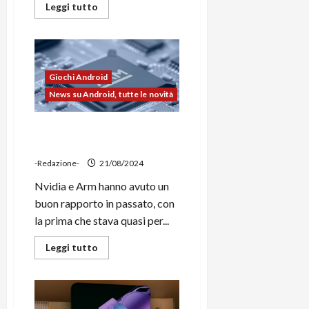
Leggi
Leggi tutto
di
più
su
Mediatek
anticiperà
tutti
col
Giochi Android
Dimensity
9400,
News su Android, tutte le novità
lanciandolo
ad
ottobre
ARM, GPU da gaming per
lanciare la sfida a Nvidia
-Redazione-
21/08/2024
Nvidia e Arm hanno avuto un
buon rapporto in passato, con
la prima che stava quasi per...
Leggi
Leggi tutto
di
più
su
ARM,
GPU
da