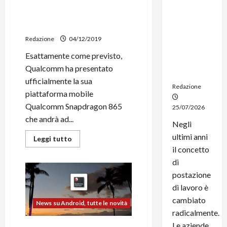
Qualcomm Snapdragon 865
noleggio:
ufficiale: specifiche al top e
stampanti
supporto 5G
multifunzi
Redazione
04/12/2019
one e
smartpho
Esattamente come previsto,
ne sempre
Qualcomm ha presentato
aggiornati
ufficialmente la sua
Redazione
piattaforma mobile
Qualcomm Snapdragon 865
25/07/2026
che andrà ad...
Negli
ultimi anni
Leggi
Leggi tutto
di
il concetto
più
su
di
Qualcomm
Snapdragon
postazione
865
di lavoro è
ufficiale:
specifiche
cambiato
al
News su Android, tutte le novità
top
radicalmente.
e
supporto
Le aziende