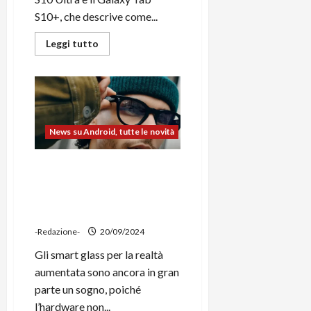
S10+, che descrive come...
Leggi
Leggi tutto
di
più
su
Samsung
svela
i
Galaxy
Tab
10+
News su Android, tutte le novità
e
Tab
10
Meta rinnova l’accordo con
Ultra,
i
EssilorLuxottica fugando le
primi
voci su una possibile
tablet
per
partnership con Google
l’IA
-Redazione-
20/09/2024
Gli smart glass per la realtà
aumentata sono ancora in gran
parte un sogno, poiché
l’hardware non...