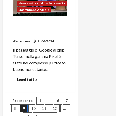
gaming
News su Android, tutte le novità
per
lanciare
Smartphone Android
la
sfida
a
Pixel 9 con Tensor G4,
Nvidia
Google ha avuto un focus
completo su IA e LLM
-Redazione-
21/08/2024
Il passaggio di Google ai chip
Tensor nella gamma Pixel è
stato nel complesso piuttosto
buono, nonostante...
Leggi
Leggi tutto
di
più
su
Pixel
9
Paginazione
Precedente
1
…
6
7
con
Tensor
G4,
8
9
10
11
12
…
degli
Google
ha