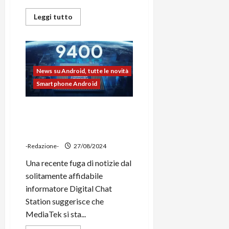
Leggi
Leggi tutto
di
più
su
Meta
rinnova
l’accordo
con
News su Android, tutte le novità
EssilorLuxottica
fugando
Smartphone Android
le
voci
su
una
Mediatek anticiperà tutti col
possibile
Dimensity 9400, lanciandolo
partnership
con
ad ottobre
Google
-Redazione-
27/08/2024
Una recente fuga di notizie dal
solitamente affidabile
informatore Digital Chat
Station suggerisce che
MediaTek si sta...