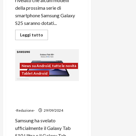
rivelato che alcuni modelli
della prossima serie di
smartphone Samsung Galaxy
S25 saranno dotati...
Leggi
Leggi tutto
di
più
su
Samsung
Galaxy
S25:
Il
News su Android, tutte le novità
Futuro
con
Tablet Android
Snapdragon
8
Elite
Samsung svela i Galaxy Tab
10+ e Tab 10 Ultra, i primi
tablet per l’IA
-Redazione-
29/09/2024
Samsung ha svelato
ufficialmente il Galaxy Tab
S10 Ultra e il Galaxy Tab